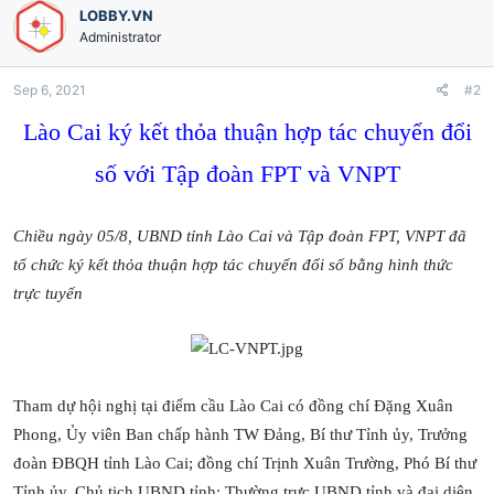
LOBBY.VN
Administrator
Sep 6, 2021
#2
Lào Cai ký kết thỏa thuận hợp tác chuyển đổi
số với Tập đoàn FPT và VNPT
Chiều ngày 05/8, UBND tỉnh Lào Cai và Tập đoàn FPT, VNPT đã
tổ chức ký kết thỏa thuận hợp tác chuyển đổi số bằng hình thức
trực tuyến
Tham dự hội nghị tại điểm cầu Lào Cai có đồng chí Đặng Xuân
Phong, Ủy viên Ban chấp hành TW Đảng, Bí thư Tỉnh ủy, Trưởng
đoàn ĐBQH tỉnh Lào Cai; đồng chí Trịnh Xuân Trường, Phó Bí thư
Tỉnh ủy, Chủ tịch UBND tỉnh; Thường trực UBND tỉnh và đại diện