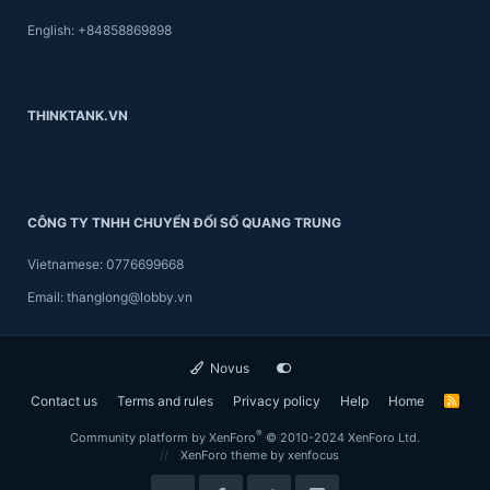
English: +84858869898
THINKTANK.VN
CÔNG TY TNHH CHUYỂN ĐỔI SỐ QUANG TRUNG
Vietnamese: 0776699668
Email: thanglong@lobby.vn
Novus
Contact us
Terms and rules
Privacy policy
Help
Home
R
S
S
®
Community platform by XenForo
© 2010-2024 XenForo Ltd.
XenForo theme
by xenfocus