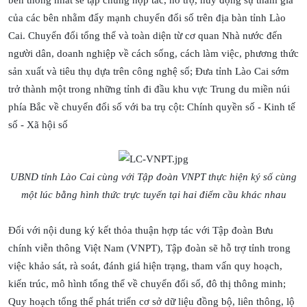
của các bên nhằm đẩy mạnh chuyển đổi số trên địa bàn tỉnh Lào
Cai. Chuyển đổi tổng thể và toàn diện từ cơ quan Nhà nước đến
người dân, doanh nghiệp về cách sống, cách làm việc, phương thức
sản xuất và tiêu thụ dựa trên công nghệ số; Đưa tỉnh Lào Cai sớm
trở thành một trong những tỉnh đi đầu khu vực Trung du miền núi
phía Bắc về chuyển đổi số với ba trụ cột: Chính quyền số - Kinh tế
số - Xã hội số
UBND tỉnh Lào Cai cùng với Tập đoàn VNPT thực hiện ký số cùng
một lúc bằng hình thức trực tuyến tại hai điểm cầu khác nhau
Đối với nội dung ký kết thỏa thuận hợp tác với Tập đoàn Bưu
chính viễn thông Việt Nam (VNPT), Tập đoàn sẽ hỗ trợ tỉnh trong
việc khảo sát, rà soát, đánh giá hiện trạng, tham vấn quy hoạch,
kiến trúc, mô hình tổng thể về chuyển đổi số, đô thị thông minh;
Quy hoạch tổng thể phát triển cơ sở dữ liệu đồng bộ, liên thông, lộ