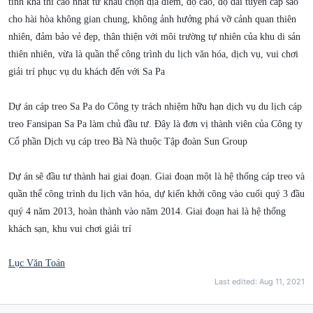
tính khả thi cao nhất từ khâu chọn địa điểm, độ cao, độ dài tuyến cáp sao
cho hài hòa không gian chung, không ảnh hưởng phá vỡ cảnh quan thiên
nhiên, đảm bảo vẻ đẹp, thân thiện với môi trường tự nhiên của khu di sản
thiên nhiên, vừa là quần thể công trình du lịch văn hóa, dịch vụ, vui chơi
giải trí phục vụ du khách đến với Sa Pa
Dự án cáp treo Sa Pa do Công ty trách nhiệm hữu hạn dịch vụ du lịch cáp
treo Fansipan Sa Pa làm chủ đầu tư. Đây là đơn vị thành viên của Công ty
Cổ phần Dịch vụ cáp treo Bà Nà thuộc Tập đoàn Sun Group
Dự án sẽ đầu tư thành hai giai đoạn. Giai đoạn một là hệ thống cáp treo và
quần thể công trình du lịch văn hóa, dự kiến khởi công vào cuối quý 3 đầu
quý 4 năm 2013, hoàn thành vào năm 2014. Giai đoạn hai là hệ thống
khách sạn, khu vui chơi giải trí
Lục Văn Toán
Last edited:
Aug 11, 2021