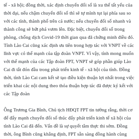
tế - xã hội; đồng thời, xác định chuyển đổi số là xu thế tất yếu của
thời đại, nếu chậm chuyển đổi số thì sẽ tự mình tụt lại phía sau so
với các tỉnh, thành phố trên cả nước; nếu chuyển đổi số nhanh và
thành công sẽ bứt phá vươn lên. Đặc biệt, chuyển đổi số trong
phòng, chống dịch Covid-19 thời gian qua đã chứng minh điều đó.
Tỉnh Lào Cai cũng xác định ưu tiên trong hợp tác với VNPT về các
lĩnh vực có thế mạnh của tập đoàn VNPT. Vì vậy, tỉnh mong muốn
với thế mạnh của các Tập đoàn FPT, VNPT sẽ góp phần giúp Lào
Cai đi tắt đón đầu trong phát triển kinh tế - xã hội của tỉnh. Đồng
thời, tỉnh Lào Cai cam kết sẽ tạo điều kiện thuận lợi nhất trong việc
triển khai các nội dung theo thỏa thuận hợp tác đã được ký kết với
các Tập đoàn
Ông Trương Gia Bình, Chủ tịch HĐQT FPT tin tưởng rằng, thời cơ
để đẩy mạnh chuyển đổi số thúc đẩy phát triển kinh tế xã hội của
tỉnh Lào Cai đã đến. Vấn đề là sự quyết tâm thực thi sớm. Đồng
thời, ông Bình cũng khẳng định, FPT sẵn sàng đồng hành cùng