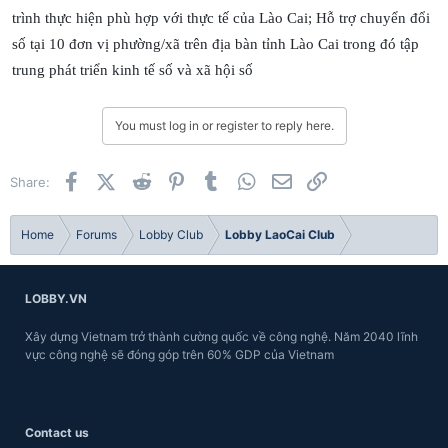
trình thực hiện phù hợp với thực tế của Lào Cai; Hỗ trợ chuyển đổi
số tại 10 đơn vị phường/xã trên địa bàn tỉnh Lào Cai trong đó tập
trung phát triển kinh tế số và xã hội số
You must log in or register to reply here.
Facebook
X (Twitter)
Reddit
Pinterest
Tumblr
WhatsApp
Email
Link
Share:
Home
Forums
Lobby Club
Lobby LaoCai Club
LOBBY.VN
Xây dựng Vietnam trở thành cường quốc về công nghệ. Năm 2040 lĩnh
vực công nghệ sẽ đóng góp trên 60% GDP của Vietnam
Contact us