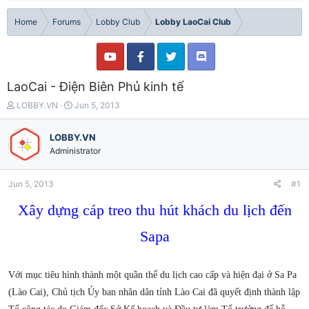
Home
Forums
Lobby Club
Lobby LaoCai Club
LaoCai - Điện Biên Phủ kinh tế
T
S
LOBBY.VN
Jun 5, 2013
h
t
r
a
LOBBY.VN
e
r
Administrator
a
t
d
d
s
a
Jun 5, 2013
#1
t
t
a
e
Xây dựng cáp treo thu hút khách du lịch đến
r
t
Sapa
e
r
Với mục tiêu hình thành một quần thể du lịch cao cấp và hiện đại ở Sa Pa
(Lào Cai), Chủ tịch Ủy ban nhân dân tỉnh Lào Cai đã quyết định thành lập