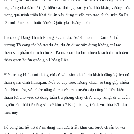
Tổ công tác do Giám đốc Sở Kế hoạch và Đầu tư làm Tổ trưởng để hỗ
trợ, cùng nhà đầu tư thực hiện các thủ tục, xử lý các khó khăn, vướng mắc
trong quá trình triển khai dự án xây dựng tuyến cáp treo từ thị trấn Sa Pa
lên núi Fansipan thuộc Vườn Quốc gia Hoàng Liên
Theo ông Đặng Thanh Phong, Giám đốc Sở Kế hoạch - Đầu tư, Tổ
trưởng Tổ công tác hỗ trợ dự án, dự án được xây dựng không chỉ tạo
thêm sản phẩm du lịch cho Sa Pa mà còn thu hút nhiều khách du lịch đến
thăm quan Vườn quốc gia Hoàng Liên
Hiện trung bình mỗi tháng chỉ có vài trăm khách du khách đăng ký leo núi
tham quan đỉnh Fansipan. Nếu có cáp treo, lượng khách sẽ tăng gấp nhiều
lần. Hơn nữa, với chức năng di chuyển của tuyến cáp cũng là điều kiện
thuận lợi cho việc cơ động tuần tra phòng cháy chữa cháy rừng, di chuyển
nguồn rác thải từ rừng sâu về khu xử lý tập trung, tránh vứt bừa bãi như
hiện nay
Tổ công tác hỗ trợ dự án đang tích cực triển khai các bước chuẩn bị với