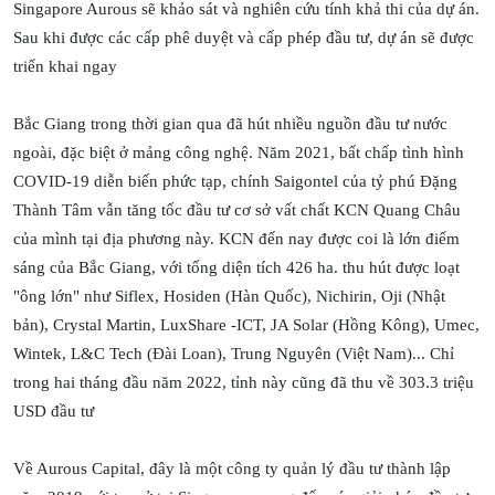
Singapore Aurous sẽ khảo sát và nghiên cứu tính khả thi của dự án.
Sau khi được các cấp phê duyệt và cấp phép đầu tư, dự án sẽ được
triển khai ngay
Bắc Giang trong thời gian qua đã hút nhiều nguồn đầu tư nước
ngoài, đặc biệt ở mảng công nghệ. Năm 2021, bất chấp tình hình
COVID-19 diễn biến phức tạp, chính Saigontel của tỷ phú Đặng
Thành Tâm vẫn tăng tốc đầu tư cơ sở vất chất KCN Quang Châu
của mình tại địa phương này. KCN đến nay được coi là lớn điểm
sáng của Bắc Giang, với tổng diện tích 426 ha. thu hút được loạt
"ông lớn" như Siflex, Hosiden (Hàn Quốc), Nichirin, Oji (Nhật
bản), Crystal Martin, LuxShare -ICT, JA Solar (Hồng Kông), Umec,
Wintek, L&C Tech (Đài Loan), Trung Nguyên (Việt Nam)... Chỉ
trong hai tháng đầu năm 2022, tỉnh này cũng đã thu về 303.3 triệu
USD đầu tư
Về Aurous Capital, đây là một công ty quản lý đầu tư thành lập