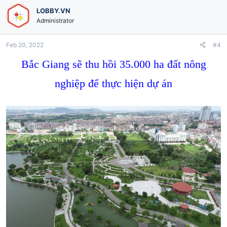
LOBBY.VN
Administrator
Feb 20, 2022
#4
Bắc Giang sẽ thu hồi 35.000 ha đất nông
nghiệp để thực hiện dự án