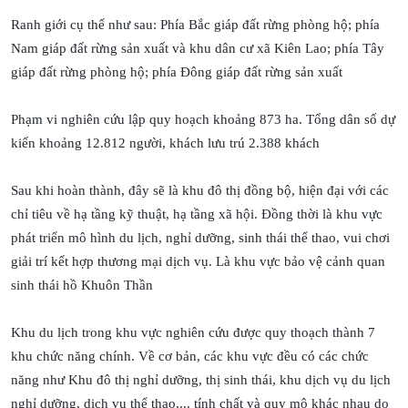
Ranh giới cụ thể như sau: Phía Bắc giáp đất rừng phòng hộ; phía
Nam giáp đất rừng sản xuất và khu dân cư xã Kiên Lao; phía Tây
giáp đất rừng phòng hộ; phía Đông giáp đất rừng sản xuất
Phạm vi nghiên cứu lập quy hoạch khoảng 873 ha. Tổng dân số dự
kiến khoảng 12.812 người, khách lưu trú 2.388 khách
Sau khi hoàn thành, đây sẽ là khu đô thị đồng bộ, hiện đại với các
chỉ tiêu về hạ tầng kỹ thuật, hạ tầng xã hội. Đồng thời là khu vực
phát triển mô hình du lịch, nghỉ dưỡng, sinh thái thể thao, vui chơi
giải trí kết hợp thương mại dịch vụ. Là khu vực bảo vệ cảnh quan
sinh thái hồ Khuôn Thần
Khu du lịch trong khu vực nghiên cứu được quy thoạch thành 7
khu chức năng chính. Về cơ bản, các khu vực đều có các chức
năng như Khu đô thị nghỉ dưỡng, thị sinh thái, khu dịch vụ du lịch
nghỉ dưỡng, dịch vụ thể thao,... tính chất và quy mô khác nhau do