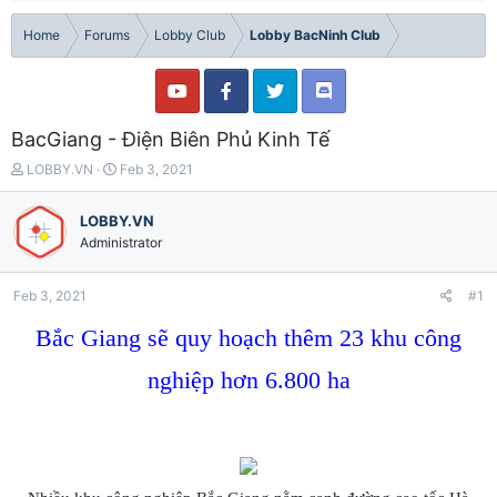
Home
Forums
Lobby Club
Lobby BacNinh Club
BacGiang - Điện Biên Phủ Kinh Tế
T
S
LOBBY.VN
Feb 3, 2021
h
t
r
a
LOBBY.VN
e
r
Administrator
a
t
d
d
s
a
Feb 3, 2021
#1
t
t
a
e
Bắc Giang sẽ quy hoạch thêm 23 khu công
r
t
nghiệp hơn 6.800 ha
e
r