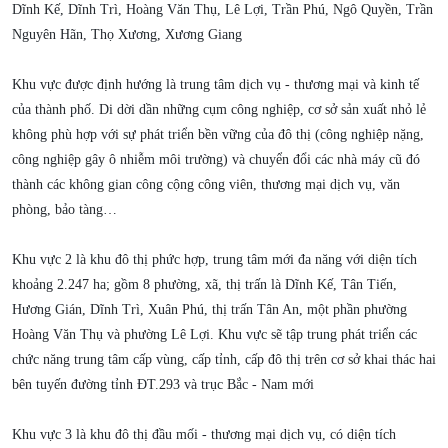
Dĩnh Kế, Dĩnh Trì, Hoàng Văn Thụ, Lê Lợi, Trần Phú, Ngô Quyền, Trần
Nguyên Hãn, Thọ Xương, Xương Giang
Khu vực được định hướng là trung tâm dịch vụ - thương mại và kinh tế
của thành phố. Di dời dần những cụm công nghiệp, cơ sở sản xuất nhỏ lẻ
không phù hợp với sự phát triển bền vững của đô thị (công nghiệp nặng,
công nghiệp gây ô nhiễm môi trường) và chuyển đổi các nhà máy cũ đó
thành các không gian công cộng công viên, thương mại dịch vụ, văn
phòng, bảo tàng…
Khu vực 2 là khu đô thị phức hợp, trung tâm mới đa năng với diện tích
khoảng 2.247 ha; gồm 8 phường, xã, thị trấn là Dĩnh Kế, Tân Tiến,
Hương Gián, Dĩnh Trì, Xuân Phú, thị trấn Tân An, một phần phường
Hoàng Văn Thụ và phường Lê Lợi. Khu vực sẽ tập trung phát triển các
chức năng trung tâm cấp vùng, cấp tỉnh, cấp đô thị trên cơ sở khai thác hai
bên tuyến đường tỉnh ĐT.293 và trục Bắc - Nam mới
Khu vực 3 là khu đô thị đầu mối - thương mại dịch vụ, có diện tích