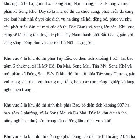
khoảng 1.914 ha; gồm 4 xã Đồng Sơn, Nội Hoàng, Tiền Phong và một
phần xã Song Khê. Đây sẽ là khu đô thị đa chức năng, phát triển đa dạng
các loại hình nhà ở với các dịch vụ hạ tầng xã hội đồng bộ, phục vụ nhu
cầu phát triển dân cư mới của đô thị Bắc Giang và vùng lân cận. Khu vực
cũng sẽ là trung tâm logistic phía Tây Nam thành phố Bắc Giang gắn với
cảng sông Đồng Sơn và cao tốc Hà Nội - Lạng Sơn
Khu vực 4 là khu đô thị phía Tây Bắc, có diện tích khoảng 1.537 ha, bao
gồm 6 phường, xã là Mỹ Độ, Đa Mai, Song Mai, Tân Mỹ, Song Khê và
một phần xã Đông Sơn. Đây là khu đô thị mới phía Tây sông Thương gắn
với trung tâm dịch vụ thương mại tổng hợp, các cụm công nghiệp và làng
nghề hiện trạng…
Khu vực 5 là khu đô thị sinh thái phía Bắc, có diện tích khoảng 907 ha,
bao gồm 2 phường, xã là Song Mai và Đa Mai. Đây là khu ở sinh thái
nông nghiệp - thuỷ sản, trung tâm dưỡng lão - dịch vụ xã hội
Khu vực 6 là khu đô thị cửa ngõ phía Đông, có diện tích khoảng 2.048 ha,