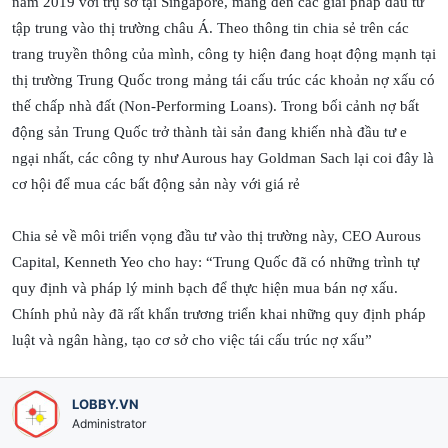
năm 2019 với trụ sở tại Singapore, mang đến các giải pháp đầu tư
tập trung vào thị trường châu Á. Theo thông tin chia sẻ trên các
trang truyền thông của mình, công ty hiện đang hoạt động mạnh tại
thị trường Trung Quốc trong mảng tái cấu trúc các khoản nợ xấu có
thế chấp nhà đất (Non-Performing Loans). Trong bối cảnh nợ bất
động sản Trung Quốc trở thành tài sản đang khiến nhà đầu tư e
ngại nhất, các công ty như Aurous hay Goldman Sach lại coi đây là
cơ hội để mua các bất động sản này với giá rẻ
Chia sẻ về môi triển vọng đầu tư vào thị trường này, CEO Aurous
Capital, Kenneth Yeo cho hay: “Trung Quốc đã có những trình tự
quy định và pháp lý minh bạch để thực hiện mua bán nợ xấu.
Chính phủ này đã rất khẩn trương triển khai những quy định pháp
luật và ngân hàng, tạo cơ sở cho việc tái cấu trúc nợ xấu”
LOBBY.VN
Administrator