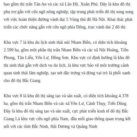
bao gồm thị trấn Tân An và các xã Lão Hộ, Xuân Phú. Đây là khu đô thị
phụ trợ gắn với cửa ngõ nông nghiệp; tập trung phát triển đô thị song song
với việc hoàn thiện đường vành đai 5 Vùng thủ đô Hà Nội. Khai thác phát
triển các chức năng gắn với cửa ngõ phía Đông, trục vành đai 2 đô thị
Khu vực 7 là khu du lịch sinh thái núi Nham Biền, có diện tích khoảng
2.599 ha, gồm một phần thị trấn Nham Biền và các xã Nội Hoàng, Tiền
Phong, Tân Liễu, Yên Lư, Đồng Sơn. Khu vực có định hướng là khu đô
thị sinh thái gắn với dịch vụ du lịch, là khu vực bảo vệ môi trường cảnh
quan sinh thái lâm nghiệp, tạo nét đặc trưng và đóng vai trò lá phổi xanh
cho đô thị Bắc Giang
Khu vực 8 là khu đô thị sáng tạo và sản xuất, có diện tích khoảng 4.378
ha, gồm thị trấn Nham Biền và các xã Yên Lư, Cảnh Thụy, Tiến Dũng.
Đây là khu đô thị sáng tạo và sản xuất, cực phát triển kinh tế đô thị Bắc
Giang Là khu vực cửa ngõ phía Nam, đầu mối giao thông quan trọng kết
nối với các tỉnh Bắc Ninh, Hải Dương và Quảng Ninh